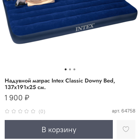
Надувной матрас Intex Classic Downy Bed,
137х191х25 см.
1 900 ₽
арт.
64758
(0)
В корзину