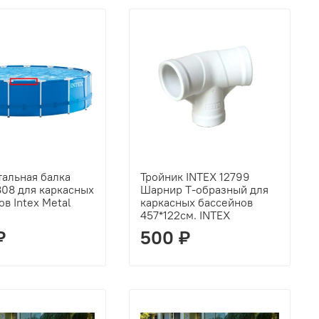
тальная балка
Тройник INTEX 12799
808 для каркасных
Шарнир Т-образный для
в Intex Metal
каркасных бассейнов
457*122см. INTEX
₽
500 ₽