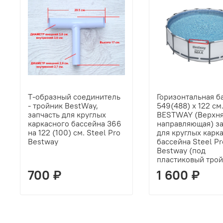
Т-образный соединитель
Горизонтальная б
- тройник BestWay,
549(488) х 122 см
запчасть для круглых
BESTWAY (Верхн
каркасного бассейна 366
направляющая) за
на 122 (100) см. Steel Pro
для круглых карк
Bestway
бассейна Steel P
Bestway (под
пластиковый трой
700 ₽
1 600 ₽