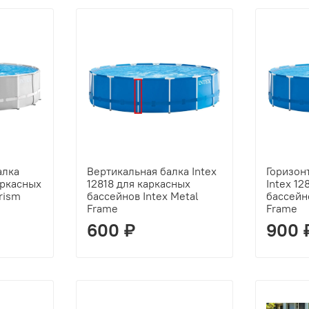
алка
Вертикальная балка Intex
Горизон
аркасных
12818 для каркасных
Intex 12
rism
бассейнов Intex Metal
бассейно
Frame
Frame
600 ₽
900 