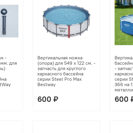
к -
Вертикальная ножка
Вертика
мм. для
(опора) для 549 х 122 см. -
бассейн
рь)
запчасть для круглого
- запчас
каркасного бассейна
каркасн
йна
серии Steel Pro Max
серии S
stWay
Bestway
366 на 1
металли
600 ₽
600 