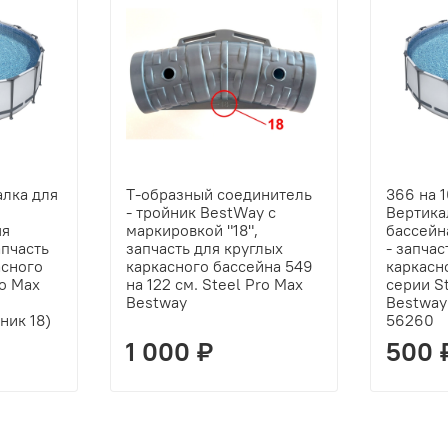
алка для
Т-образный соединитель
366 на 
.
- тройник BestWay с
Вертика
яя
маркировкой "18",
бассейн
пчасть
запчасть для круглых
- запчас
асного
каркасного бассейна 549
каркасн
ro Max
на 122 см. Steel Pro Max
серии S
Bestway
Bestway
ник 18)
56260
1 000 ₽
500 