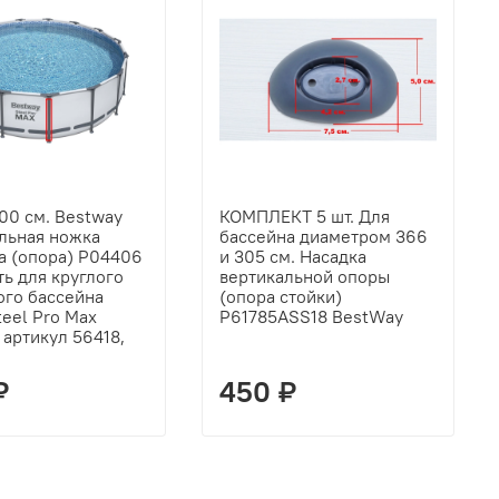
100 см. Bestway
КОМПЛЕКТ 5 шт. Для
льная ножка
бассейна диаметром 366
а (опора) P04406
и 305 см. Насадка
ть для круглого
вертикальной опоры
ого бассейна
(опора стойки)
teel Pro Max
P61785ASS18 BestWay
 артикул 56418,
₽
450 ₽