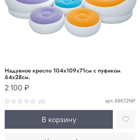
Надувное кресло 104х109х71см с пуфиком
64х28см.
2 100 ₽
арт.
68572NP
(0)
В корзину