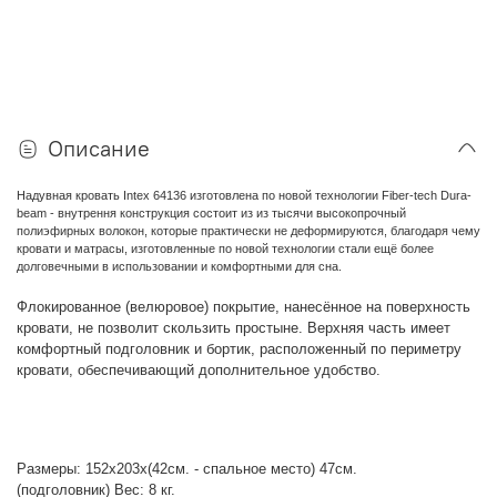
Описание
Надувная кровать Intex 64136 изготовлена по новой технологии Fiber-tech Dura-
beam - внутрення конструкция состоит из из тысячи высокопрочный
полиэфирных волокон, которые практически не деформируются, благодаря чему
кровати и матрасы, изготовленные по новой технологии стали ещё более
долговечными в использовании и комфортными для сна.
Флокированное (велюровое) покрытие, нанесённое на поверхность
кровати, не позволит скользить простыне. Верхняя часть имеет
комфортный подголовник и бортик, расположенный по периметру
кровати, обеспечивающий дополнительное удобство.
Размеры: 152х203х(42см. - спальное место) 47см.
(подголовник)
Вес: 8 кг.