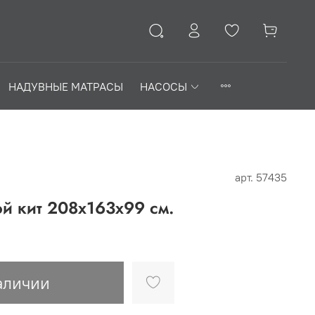
НАДУВНЫЕ МАТРАСЫ
НАСОСЫ
арт.
57435
й кит 208х163х99 см.
аличии