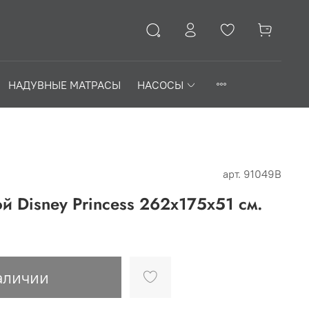
НАДУВНЫЕ МАТРАСЫ
НАСОСЫ
арт.
91049B
й Disney Princess 262х175х51 см.
аличии